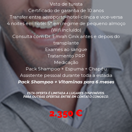
Visto de turista
Certificado de garantia de 10 anos
Transfer entre aeroporto-hotel-clínica e vice-versa
4 noites em hotel 5* em regime de pequeno almoço
(Wifi incluído)
Consulta com Dr. Emrah Cinik antes e depois do
transplante
Exames ao sangue
Tratamento PRP
Medicação
Pack Shampoo + Espuma + Chapéu
Assistente pessoal durante toda a estadia
Pack Shampoo + Vitaminas para 6 meses
ESTA OFERTA É LIMITADA A LUGARES DISPONÍVEIS.
PARA OUTRAS OFERTAS ENTRE EM CONTATO CONOSCO.
2.350 €